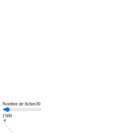
0
pays dans lesquels nos agences opèrent
Nombre de fiches
30
1
500