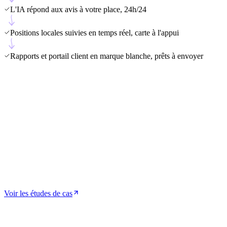
L'IA répond aux avis à votre place, 24h/24
Positions locales suivies en temps réel, carte à l'appui
Rapports et portail client en marque blanche, prêts à envoyer
TR
Thomas R.
·
de
12
à
120
fiches
JM
Julien Mercier
·
de
0
à
64
fiches
KB
Karim B.
·
de
3
à
45
fiches
SD
Sophie D.
·
de
8
à
52
fiches
ML
Marc L.
·
de
15
à
90
fiches
AC
Anaïs C.
·
de
5
à
38
fiches
PG
Pierre G.
·
de
20
à
140
fiches
LF
Léa F.
·
de
2
à
26
fiches
TR
Thomas R.
·
de
12
à
120
fiches
JM
Julien Mercier
·
de
0
à
64
fiches
KB
Karim B.
·
de
3
à
45
fiches
SD
Sophie D.
·
de
8
à
52
fiches
ML
Marc L.
·
de
15
à
90
fiches
AC
Anaïs C.
·
de
5
à
38
fiches
PG
Pierre G.
·
de
20
à
140
fiches
LF
Léa F.
·
de
2
à
26
fiches
Voir les études de cas