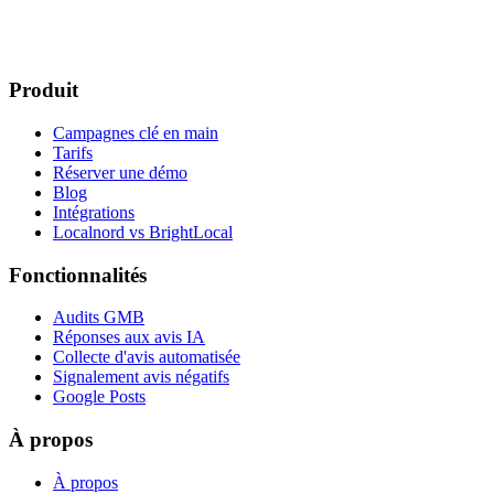
de marge, pour vous
Démarrer mon essai gratuit
Réserver une démo
Produit
7 jours gratuits · sans carte bancaire · annulation en 1 clic
Campagnes clé en main
Tarifs
Réserver une démo
Blog
Intégrations
Localnord vs BrightLocal
Fonctionnalités
Audits GMB
Réponses aux avis IA
Collecte d'avis automatisée
Signalement avis négatifs
Google Posts
À propos
À propos