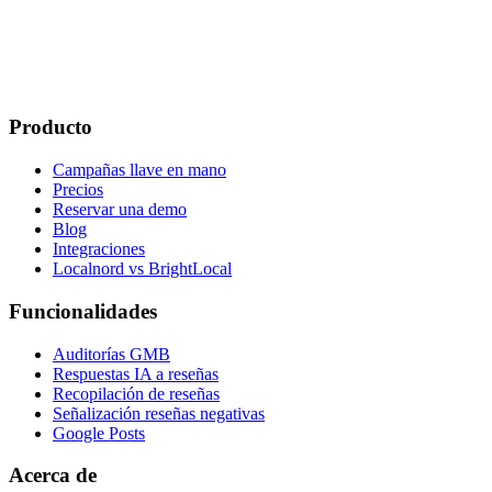
El margen no está en vender una auditoría aislada, sino en convertir
la gestión de fiche d'établissement Google (GMB) en un servicio
mensual medible, repetible y fácil de renovar.
4 de agosto de 2026
Leer
Producto
Campañas llave en mano
Precios
Reservar una demo
Blog
Integraciones
Localnord vs BrightLocal
Funcionalidades
Auditorías GMB
Respuestas IA a reseñas
Recopilación de reseñas
Señalización reseñas negativas
Google Posts
Acerca de