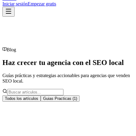
Iniciar sesión
Empezar gratis
Blog
Haz crecer tu agencia con el
SEO local
Guías prácticas y estrategias accionables para agencias que venden
SEO local.
Todos los artículos
Guias Practicas
(
1
)
Guias Practicas
6
min
Ingresos recurrentes con GMB: modelo
para agencias