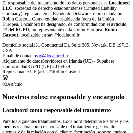
El responsable del tratamiento de los datos personales es
Localnord
LLC
, sociedad de derecho estadounidense (Limited Liability
Company) registrada en el Estado de Delaware, representada por
Robin Gastout. Como entidad establecida fuera de la Unión
Europea, Localnord ha designado, de conformidad con el
artículo
27 del RGPD
, un representante en la Unión Europea:
Robin
Gastout
, localizable en sav@localnord.fr.
Domicilio social
131 Continental Dr, Suite 305, Newark, DE 19713,
USA
Email de contacto
sav@localnord.fr
Alojamiento de datos
Servidores en Irlanda (UE) - Supabase
Conformidad
RGPD (UE) 2016/679
Representante UE (art. 27)
Robin Gastout
02
Artículo
Nuestros roles: responsable y encargado
Localnord como responsable del tratamiento
Para los siguientes tratamientos, Localnord determina los fines y los
medios y actúa como responsable del tratamiento: gestión de las
cuentas y de la relación con el cliente, facturación, soporte, mejora