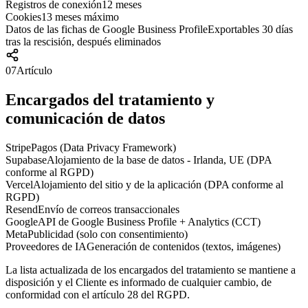
Registros de conexión
12 meses
Cookies
13 meses máximo
Datos de las fichas de Google Business Profile
Exportables 30 días
tras la rescisión, después eliminados
07
Artículo
Encargados del tratamiento y
comunicación de datos
Stripe
Pagos (Data Privacy Framework)
Supabase
Alojamiento de la base de datos - Irlanda, UE (DPA
conforme al RGPD)
Vercel
Alojamiento del sitio y de la aplicación (DPA conforme al
RGPD)
Resend
Envío de correos transaccionales
Google
API de Google Business Profile + Analytics (CCT)
Meta
Publicidad (solo con consentimiento)
Proveedores de IA
Generación de contenidos (textos, imágenes)
La lista actualizada de los encargados del tratamiento se mantiene a
disposición y el Cliente es informado de cualquier cambio, de
conformidad con el artículo 28 del RGPD.